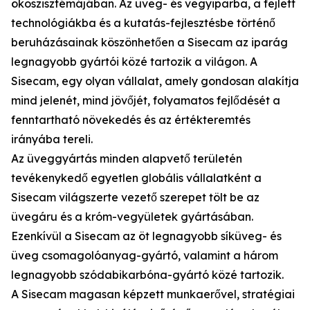
ökoszisztémájában. Az üveg- és vegyiparba, a fejlett
technológiákba és a kutatás-fejlesztésbe történő
beruházásainak köszönhetően a Sisecam az iparág
legnagyobb gyártói közé tartozik a világon. A
Sisecam, egy olyan vállalat, amely gondosan alakítja
mind jelenét, mind jövőjét, folyamatos fejlődését a
fenntartható növekedés és az értékteremtés
irányába tereli.
Az üveggyártás minden alapvető területén
tevékenykedő egyetlen globális vállalatként a
Sisecam világszerte vezető szerepet tölt be az
üvegáru és a króm-vegyületek gyártásában.
Ezenkívül a Sisecam az öt legnagyobb síküveg- és
üveg csomagolóanyag-gyártó, valamint a három
legnagyobb szódabikarbóna-gyártó közé tartozik.
A Sisecam magasan képzett munkaerővel, stratégiai