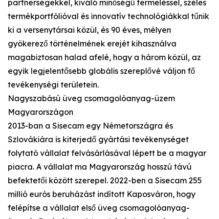
partnerségekkel, kiváló minőségű termeléssel, széles
termékportfólióval és innovatív technológiákkal tűnik
ki a versenytársai közül, és 90 éves, mélyen
gyökerező történelmének erejét kihasználva
magabiztosan halad afelé, hogy a három közül, az
egyik legjelentősebb globális szereplővé váljon fő
tevékenységi területein.
Nagyszabású üveg csomagolóanyag-üzem
Magyarországon
2013-ban a Sisecam egy Németországra és
Szlovákiára is kiterjedő gyártási tevékenységet
folytató vállalat felvásárlásával lépett be a magyar
piacra. A vállalat ma Magyarország hosszú távú
befektetői között szerepel. 2022-ben a Sisecam 255
millió eurós beruházást indított Kaposváron, hogy
felépítse a vállalat első üveg csomagolóanyag-