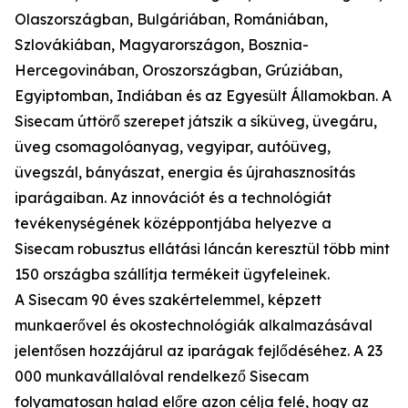
Olaszországban, Bulgáriában, Romániában,
Szlovákiában, Magyarországon, Bosznia-
Hercegovinában, Oroszországban, Grúziában,
Egyiptomban, Indiában és az Egyesült Államokban. A
Sisecam úttörő szerepet játszik a síküveg, üvegáru,
üveg csomagolóanyag, vegyipar, autóüveg,
üvegszál, bányászat, energia és újrahasznosítás
iparágaiban. Az innovációt és a technológiát
tevékenységének középpontjába helyezve a
Sisecam robusztus ellátási láncán keresztül több mint
150 országba szállítja termékeit ügyfeleinek.
A Sisecam 90 éves szakértelemmel, képzett
munkaerővel és okostechnológiák alkalmazásával
jelentősen hozzájárul az iparágak fejlődéséhez. A 23
000 munkavállalóval rendelkező Sisecam
folyamatosan halad előre azon célja felé, hogy az