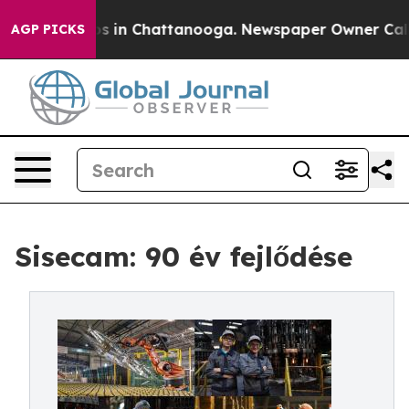
pse
Chaos in Chattanooga. Newspaper Owner Calls the 
AGP PICKS
Sisecam: 90 év fejlődése