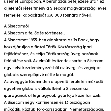
üzemét Európában. A beruházás befejezése után ez
a jelentős létesítmény a Sisecam magyarországi éves
termelési kapacitását 330 000 tonnára növeli.
A Sisecamról
A Sisecam a fejlődés története...
A Sisecamot 1935-ben alapította az Is Bank, hogy
hozzájáruljon a fiatal Török Köztársaság ipari
fejlődéséhez, és célja Törökország üvegiparának
felépítése volt. Az elmúlt évtizedek során a Sisecam
egy helyi kezdeményezésből az üveg- és vegyipar
globális szereplőjévé nőtte ki magát.
Az üveggyártás minden alapvető területén működő
egyetlen globális vállalatként a Sisecam az
iparágának öt legnagyobb gyártója közé tartozik.
A Sisecam négy kontinensen és 13 országban
működik, köztük Törökországban, Németországban,