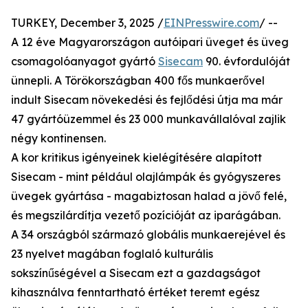
TURKEY, December 3, 2025 /
EINPresswire.com
/ --
A 12 éve Magyarországon autóipari üveget és üveg
csomagolóanyagot gyártó
Sisecam
90. évfordulóját
ünnepli. A Törökországban 400 fős munkaerővel
indult Sisecam növekedési és fejlődési útja ma már
47 gyártóüzemmel és 23 000 munkavállalóval zajlik
négy kontinensen.
A kor kritikus igényeinek kielégítésére alapított
Sisecam - mint például olajlámpák és gyógyszeres
üvegek gyártása - magabiztosan halad a jövő felé,
és megszilárdítja vezető pozícióját az iparágában.
A 34 országból származó globális munkaerejével és
23 nyelvet magában foglaló kulturális
sokszínűségével a Sisecam ezt a gazdagságot
kihasználva fenntartható értéket teremt egész