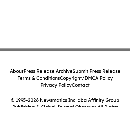
About
Press Release Archive
Submit Press Release
Terms & Conditions
Copyright/DMCA Policy
Privacy Policy
Contact
© 1995-2026 Newsmatics Inc. dba Affinity Group
Publishing & Global Journal Observer. All Rights
Reserved.
Cookie Settings / Your Privacy Choices